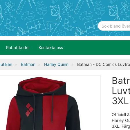
Rabattkoder
Kontakta oss
utiken
Batman
Harley Quinn
Batman - DC Comics Luvtröja
Bat
Luvt
3XL 
Officiell
Harley Qu
3XL. Färg