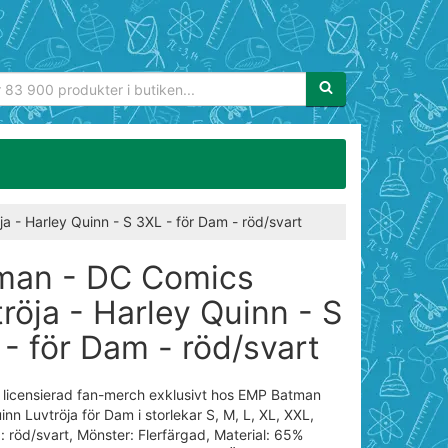
Sökfras:
 - Harley Quinn - S 3XL - för Dam - röd/svart
man - DC Comics
röja - Harley Quinn - S
- för Dam - röd/svart
 & licensierad fan-merch exklusivt hos EMP Batman
inn Luvtröja för Dam i storlekar S, M, L, XL, XXL,
: röd/svart, Mönster: Flerfärgad, Material: 65%