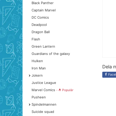
Black Panther
Captain Marvel
DC Comics
Deadpool
Dragon Ball
Flash
Green Lantern
Guardians of the galaxy
Hulken
Dela m
Iron Man
Face
Jokern
Justice League
Marvel Comics
-
Populär
Pusheen
Spindelmannen
Suicide squad