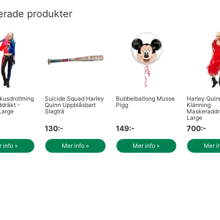
erade produkter
kusdrottning
Suicide Squad Harley
Bubbelballong Musse
Harley Quin
dräkt -
Quinn Uppblåsbart
Pigg
Klänning
Large
Slagträ
Maskeraddr
Large
130:-
149:-
700:-
 info »
Mer info »
Mer info »
Mer i