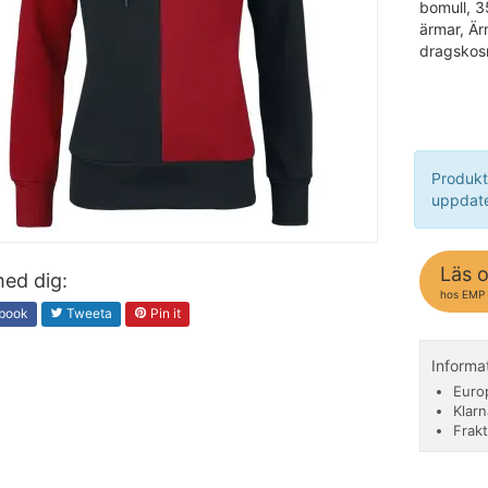
bomull, 3
ärmar, Ä
dragskos
Produkt
uppdate
Läs 
ed dig:
hos EMP
book
Tweeta
Pin it
Informa
Euro
Klarn
Frakt