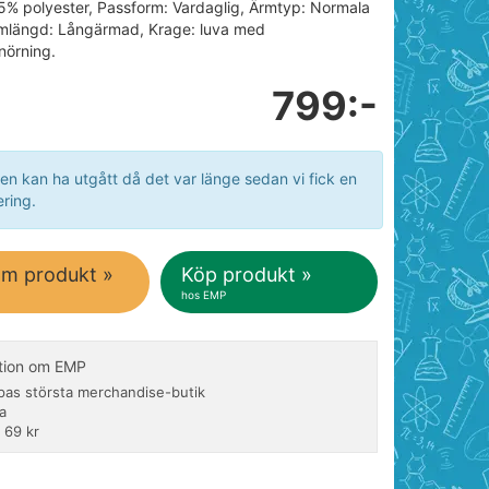
5% polyester, Passform: Vardaglig, Ärmtyp: Normala
rmlängd: Långärmad, Krage: luva med
nörning.
799:-
en kan ha utgått då det var länge sedan vi fick en
ring.
om produkt »
Köp produkt »
hos EMP
tion om EMP
pas största merchandise-butik
a
 69 kr