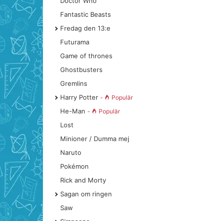
Doctor Who
Fantastic Beasts
Fredag den 13:e
Futurama
Game of thrones
Ghostbusters
Gremlins
Harry Potter
-
Populär
He-Man
-
Populär
Lost
Minioner / Dumma mej
Naruto
Pokémon
Rick and Morty
Sagan om ringen
Saw