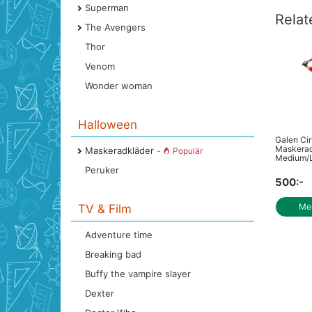
Superman
Relat
The Avengers
Thor
Venom
Wonder woman
Halloween
Galen Cir
Maskerad
Maskeradkläder
-
Populär
Medium/
Peruker
500:-
Mer
TV & Film
Adventure time
Breaking bad
Buffy the vampire slayer
Dexter