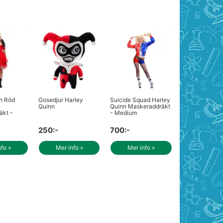
n Röd
Gosedjur Harley
Suicide Squad Harley
Quinn
Quinn Maskeraddräkt
äkt -
- Medium
250:-
700:-
nfo »
Mer info »
Mer info »