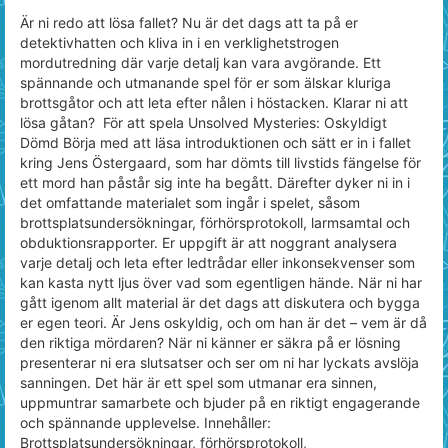
Är ni redo att lösa fallet? Nu är det dags att ta på er
detektivhatten och kliva in i en verklighetstrogen
mordutredning där varje detalj kan vara avgörande. Ett
spännande och utmanande spel för er som älskar kluriga
brottsgåtor och att leta efter nålen i höstacken. Klarar ni att
lösa gåtan? För att spela Unsolved Mysteries: Oskyldigt
Dömd Börja med att läsa introduktionen och sätt er in i fallet
kring Jens Östergaard, som har dömts till livstids fängelse för
ett mord han påstår sig inte ha begått. Därefter dyker ni in i
det omfattande materialet som ingår i spelet, såsom
brottsplatsundersökningar, förhörsprotokoll, larmsamtal och
obduktionsrapporter. Er uppgift är att noggrant analysera
varje detalj och leta efter ledtrådar eller inkonsekvenser som
kan kasta nytt ljus över vad som egentligen hände. När ni har
gått igenom allt material är det dags att diskutera och bygga
er egen teori. Är Jens oskyldig, och om han är det – vem är då
den riktiga mördaren? När ni känner er säkra på er lösning
presenterar ni era slutsatser och ser om ni har lyckats avslöja
sanningen. Det här är ett spel som utmanar era sinnen,
uppmuntrar samarbete och bjuder på en riktigt engagerande
och spännande upplevelse. Innehåller:
Brottsplatsundersökningar, förhörsprotokoll,