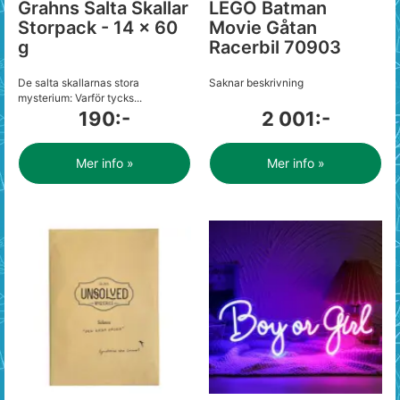
Grahns Salta Skallar
LEGO Batman
Storpack - 14 x 60
Movie Gåtan
g
Racerbil 70903
De salta skallarnas stora
Saknar beskrivning
mysterium: Varför tycks...
190:-
2 001:-
Mer info »
Mer info »