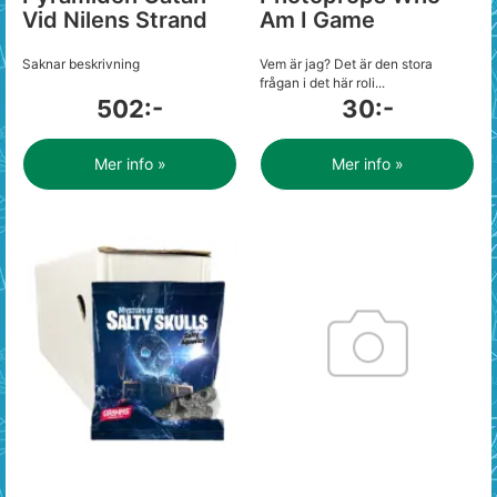
Vid Nilens Strand
Am I Game
Saknar beskrivning
Vem är jag? Det är den stora
frågan i det här roli...
502:-
30:-
Mer info »
Mer info »