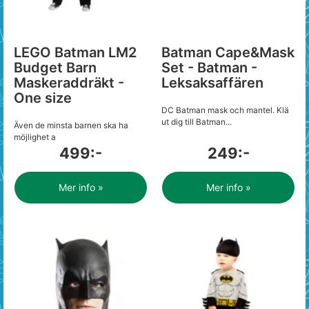
LEGO Batman LM2
Batman Cape&Mask
Budget Barn
Set - Batman -
Maskeraddräkt -
Leksaksaffären
One size
DC Batman mask och mantel. Klä
ut dig till Batman...
Även de minsta barnen ska ha
möjlighet a
499:-
249:-
Mer info »
Mer info »