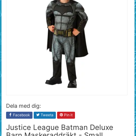
Dela med dig:
Facebook
Tweeta
Pin it
Justice League Batman Deluxe
Barn Maskeraddräkt - Small