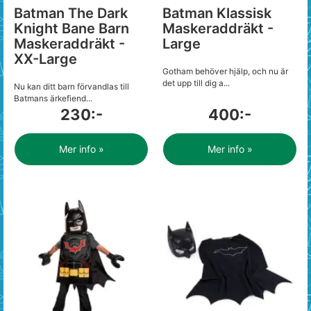
Batman The Dark
Batman Klassisk
Knight Bane Barn
Maskeraddräkt -
Maskeraddräkt -
Large
XX-Large
Gotham behöver hjälp, och nu är
det upp till dig a...
Nu kan ditt barn förvandlas till
Batmans ärkefiend...
230:-
400:-
Mer info »
Mer info »