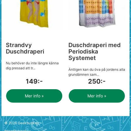
Strandvy
Duschdraperi med
Duschdraperi
Periodiska
Systemet
Nu behöver du inte längre känna
dig pressad att tr...
Äntligen kan du öva på jordens alla
grundämnen sam...
149:-
250:-
Mer info »
Mer info »
© 2026
Geekbutiken
Integritetspolicy