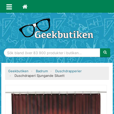
Sökfras
Geekbutiken
Badrum
Duschdrapperier
Duschdraperi Sjungande Siluett