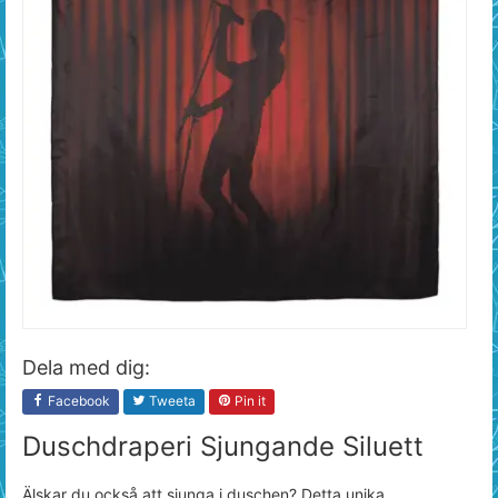
Dela med dig:
Facebook
Tweeta
Pin it
Duschdraperi Sjungande Siluett
Älskar du också att sjunga i duschen? Detta unika