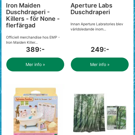
Iron Maiden
Aperture Labs
Duschdraperi -
Duschdraperi
Killers - för None -
flerfärgad
Innan Aperture Labratories blev
världsledande inom...
Officiell merchandise hos EMP -
Iron Maiden Killer...
389:-
249:-
Mer info »
Mer info »