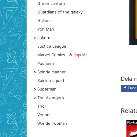
Green Lantern
Guardians of the galaxy
Hulken
Iron Man
Jokern
Justice League
Marvel Comics
-
Populär
Pusheen
Spindelmannen
Dela m
Suicide squad
Face
Superman
The Avengers
Thor
Relat
Venom
Wonder woman