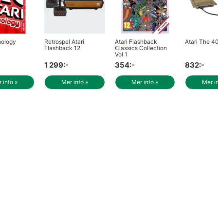
hology
Retrospel Atari
Atari Flashback
Atari The 4
Flashback 12
Classics Collection
Vol 1
1 299:-
354:-
832:-
 info »
Mer info »
Mer info »
Mer i