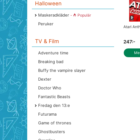
Halloween
Maskeradkläder
-
Populär
Peruker
Atari Ant
TV & Film
247:-
Adventure time
Mer
Breaking bad
Buffy the vampire slayer
Dexter
Doctor Who
Fantastic Beasts
Fredag den 13:e
Futurama
Game of thrones
Ghostbusters