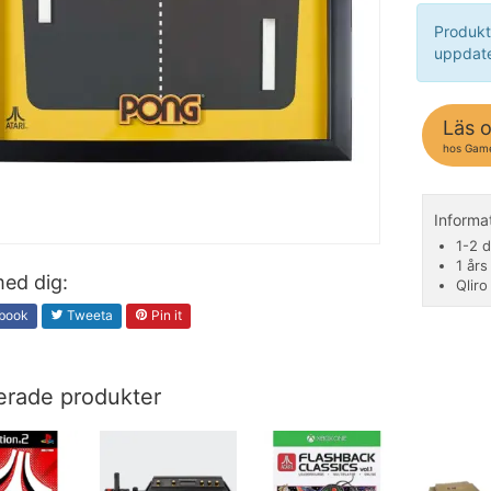
Produkt
uppdate
Läs 
hos Gam
Inform
1-2 d
1 års
ed dig:
Qliro
book
Tweeta
Pin it
erade produkter