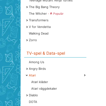
Teenage Mutant Ninja Turtles
The Big Bang Theory
The Witcher
-
Populär
Transformers
V for Vendetta
Walking Dead
Zorro
TV-spel & Data-spel
Among Us
Angry Birds
Atari
Atari kläder
Atari väggdekaler
Diablo
DOTA