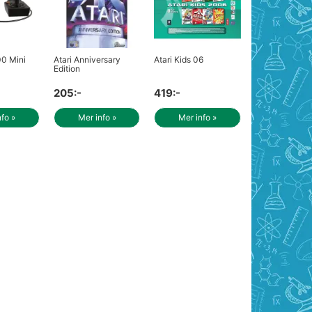
00 Mini
Atari Anniversary
Atari Kids 06
Edition
205:-
419:-
nfo »
Mer info »
Mer info »