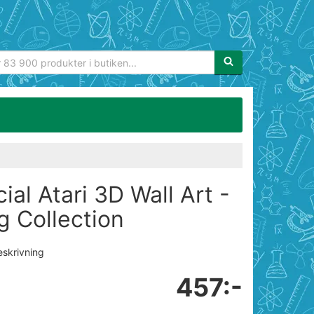
Sökfras:
cial Atari 3D Wall Art -
g Collection
eskrivning
457:-