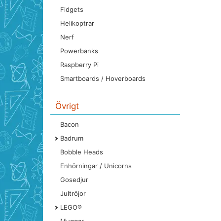
Fidgets
Helikoptrar
Nerf
Powerbanks
Raspberry Pi
Smartboards / Hoverboards
Övrigt
Bacon
Badrum
Bobble Heads
Enhörningar / Unicorns
Gosedjur
Jultröjor
LEGO®