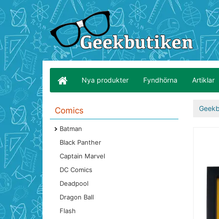
Nya produkter
Fyndhörna
Artiklar
Geekb
Comics
Batman
Black Panther
Captain Marvel
DC Comics
Deadpool
Dragon Ball
Flash