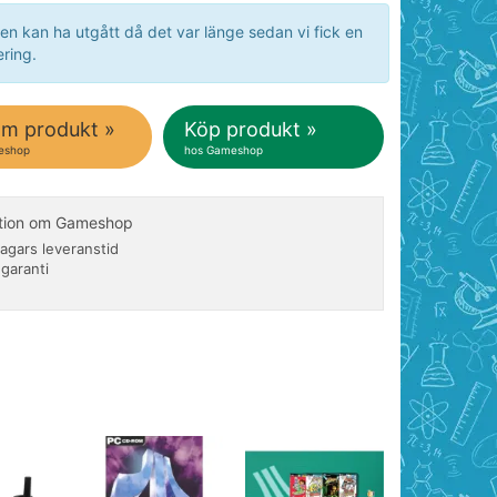
en kan ha utgått då det var länge sedan vi fick en
ring.
om produkt »
Köp produkt »
eshop
hos Gameshop
ation om Gameshop
agars leveranstid
 garanti