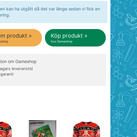
en kan ha utgått då det var länge sedan vi fick en
ring.
om produkt »
Köp produkt »
eshop
hos Gameshop
ation om Gameshop
agars leveranstid
 garanti