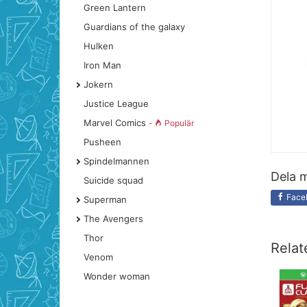
Green Lantern
Guardians of the galaxy
Hulken
Iron Man
Jokern
Justice League
Marvel Comics
-
Populär
Pusheen
Spindelmannen
Dela m
Suicide squad
Face
Superman
The Avengers
Thor
Relat
Venom
Wonder woman