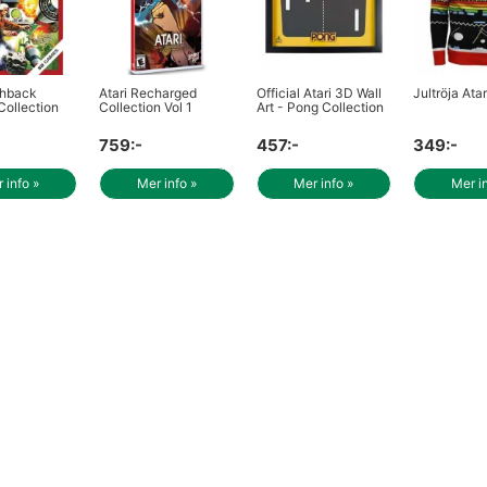
shback
Atari Recharged
Official Atari 3D Wall
Jultröja Atar
Collection
Collection Vol 1
Art - Pong Collection
759:-
457:-
349:-
 info »
Mer info »
Mer info »
Mer i