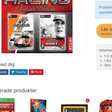
Produkt
uppdate
Läs 
hos Gam
Inform
1-2 d
1 års
ed dig:
Qliro
book
Tweeta
Pin it
erade produkter