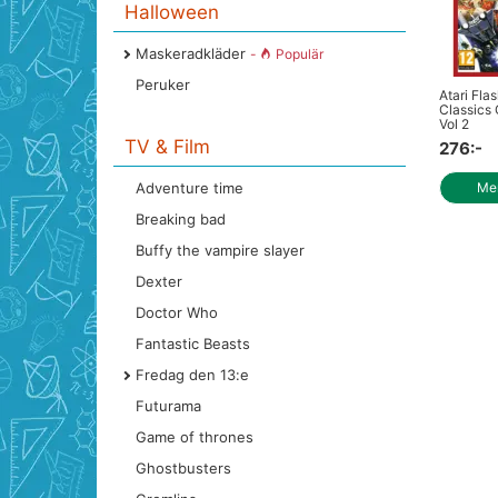
Halloween
Maskeradkläder
-
Populär
Peruker
Atari Fla
Classics 
Vol 2
TV & Film
276:-
Adventure time
Mer
Breaking bad
Buffy the vampire slayer
Dexter
Doctor Who
Fantastic Beasts
Fredag den 13:e
Futurama
Game of thrones
Ghostbusters