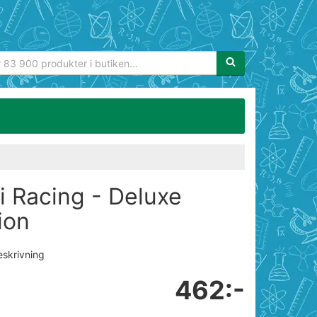
Sökfras:
i Racing - Deluxe
ion
eskrivning
462:-