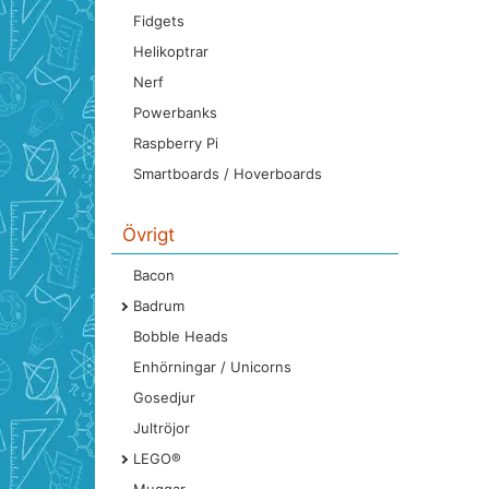
Fidgets
Helikoptrar
Nerf
Powerbanks
Raspberry Pi
Smartboards / Hoverboards
Övrigt
Bacon
Badrum
Bobble Heads
Enhörningar / Unicorns
Gosedjur
Jultröjor
LEGO®