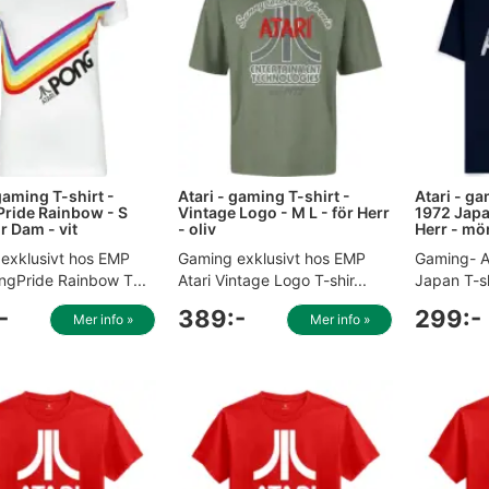
gaming T-shirt -
Atari - gaming T-shirt -
Atari - ga
Pride Rainbow - S
Vintage Logo - M L - för Herr
1972 Japa
r Dam - vit
- oliv
Herr - mö
exklusivt hos EMP
Gaming exklusivt hos EMP
Gaming- At
ngPride Rainbow T...
Atari Vintage Logo T-shir...
Japan T-shi
-
389:-
299:-
Mer info »
Mer info »