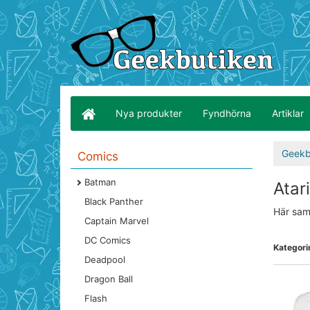
Nya produkter
Fyndhörna
Artiklar
Geekb
Comics
Batman
Atar
Black Panther
Här saml
Captain Marvel
DC Comics
Kategorin
Deadpool
Dragon Ball
Flash