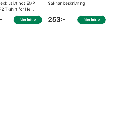
exklusivt hos EMP
Saknar beskrivning
72 T-shirt för He...
-
253:-
Mer info »
Mer info »