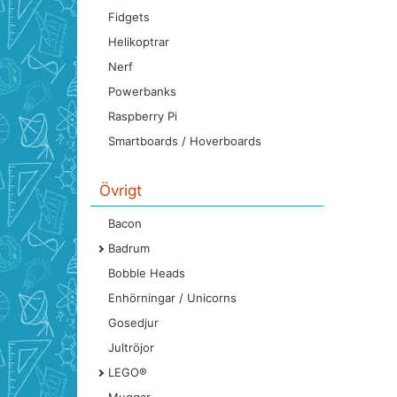
Fidgets
Helikoptrar
Nerf
Powerbanks
Raspberry Pi
Smartboards / Hoverboards
Övrigt
Bacon
Badrum
Bobble Heads
Enhörningar / Unicorns
Gosedjur
Jultröjor
LEGO®