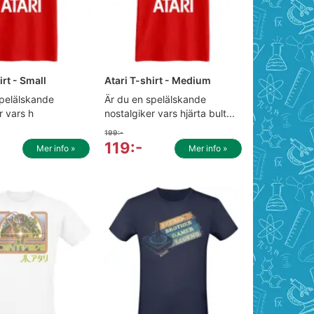
irt - Small
Atari T-shirt - Medium
spelälskande
Är du en spelälskande
r vars h
nostalgiker vars hjärta bult...
199:-
119:-
Mer info »
Mer info »