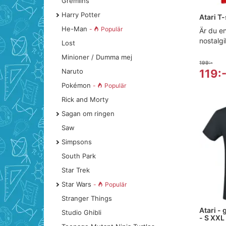
Gremlins
Harry Potter
Atari T-
He-Man
-
Populär
Är du e
nostalgi
Lost
Minioner / Dumma mej
199:-
119:
Naruto
Pokémon
-
Populär
Rick and Morty
Sagan om ringen
Saw
Simpsons
South Park
Star Trek
Star Wars
-
Populär
Stranger Things
Atari -
Studio Ghibli
- S XXL 