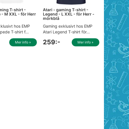
ming T-shirt -
Atari - gaming T-shirt -
 - M XXL - för Herr
Legend - L XXL - för Herr -
mörkblå
klusivt hos EMP
Gaming exklusivt hos EMP
pede T-shirt f...
Atari Legend T-shirt för...
259:-
Mer info »
Mer info »