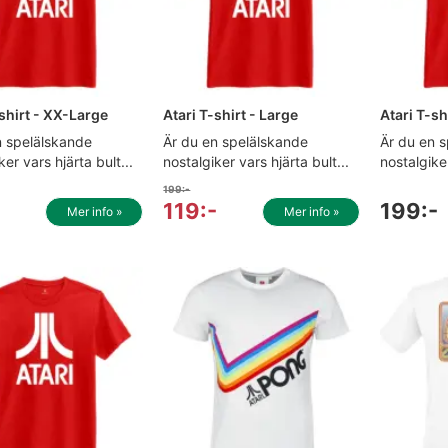
-shirt - XX-Large
Atari T-shirt - Large
Atari T-sh
n spelälskande
Är du en spelälskande
Är du en 
ker vars hjärta bult...
nostalgiker vars hjärta bult...
nostalgike
199:-
-
119:-
199:-
Mer info »
Mer info »