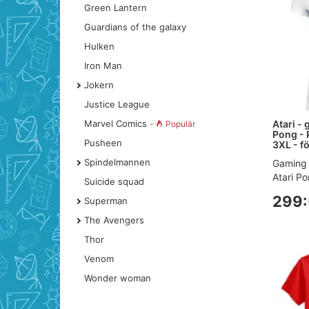
Green Lantern
Guardians of the galaxy
Hulken
Iron Man
Jokern
Justice League
Atari - 
Marvel Comics
-
Populär
Pong - 
Pusheen
3XL - fö
Spindelmannen
Gaming 
Atari Po
Suicide squad
299:
Superman
The Avengers
Thor
Venom
Wonder woman