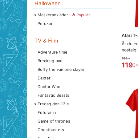
Halloween
Maskeradkläder
-
Populär
Peruker
Atari T
TV & Film
Är du e
nostalgi
Adventure time
199:-
Breaking bad
119:
Buffy the vampire slayer
Dexter
Doctor Who
Fantastic Beasts
Fredag den 13:e
Futurama
Game of thrones
Ghostbusters