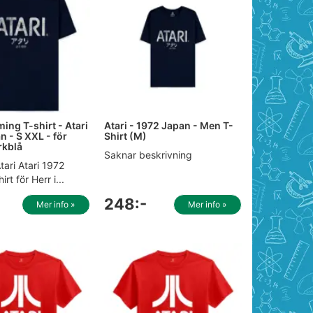
ming T-shirt - Atari
Atari - 1972 Japan - Men T-
n - S XXL - för
Shirt (M)
rkblå
Saknar beskrivning
ari Atari 1972
rt för Herr i...
248:-
Mer info »
Mer info »