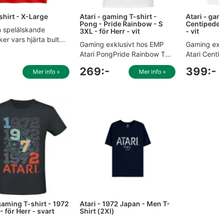
shirt - X-Large
Atari - gaming T-shirt -
Atari - ga
Pong - Pride Rainbow - S
Centipede
n spelälskande
3XL - för Herr - vit
- vit
ker vars hjärta bult...
Gaming exklusivt hos EMP
Gaming ex
Atari PongPride Rainbow T...
Atari Centi
-
269:-
399:-
Mer info »
Mer info »
 gaming T-shirt - 1972
Atari - 1972 Japan - Men T-
- för Herr - svart
Shirt (2Xl)