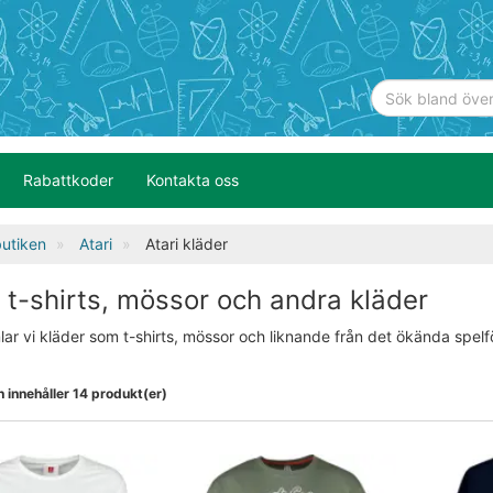
Rabattkoder
Kontakta oss
utiken
Atari
Atari kläder
i t-shirts, mössor och andra kläder
ar vi kläder som t-shirts, mössor och liknande från det ökända spelf
 innehåller 14 produkt(er)