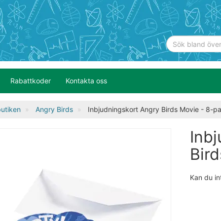
Rabattkoder
Kontakta oss
utiken
Angry Birds
Inbjudningskort Angry Birds Movie - 8-p
Inb
Bir
Kan du in