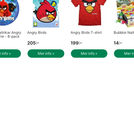
llrikar Angry
Angry Birds
Angry Birds T-shirt
Bubblor Nal
vie - 8-pack
205:-
199:-
14:-
 info »
Mer info »
Mer info »
Mer i