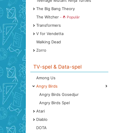
Teenage Mutant Ninja Turtles
The Big Bang Theory
The Witcher
-
Populär
Transformers
V for Vendetta
Walking Dead
Zorro
TV-spel & Data-spel
Among Us
Angry Birds
Angry Birds Gosedjur
Angry Birds Spel
Atari
Diablo
DOTA