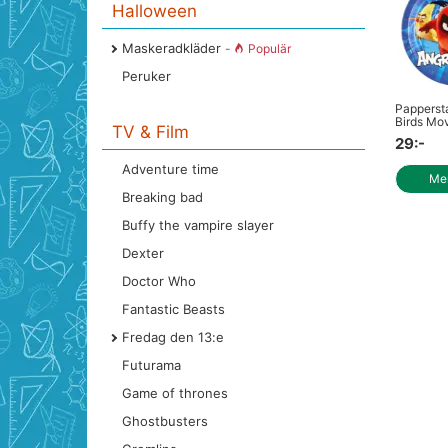
Halloween
Maskeradkläder
-
Populär
Peruker
Pappersta
Birds Mo
TV & Film
29:-
Adventure time
Mer
Breaking bad
Buffy the vampire slayer
Dexter
Doctor Who
Fantastic Beasts
Fredag den 13:e
Futurama
Game of thrones
Ghostbusters