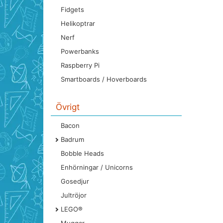
Fidgets
Helikoptrar
Nerf
Powerbanks
Raspberry Pi
Smartboards / Hoverboards
Övrigt
Bacon
Badrum
Bobble Heads
Enhörningar / Unicorns
Gosedjur
Jultröjor
LEGO®