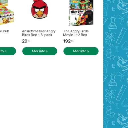
le Puh
Ansiktsmasker Angry
The Angry Birds
Birds Red - 6-pack
Movie 1+2 Box
29:-
192:-
nfo »
Mer info »
Mer info »