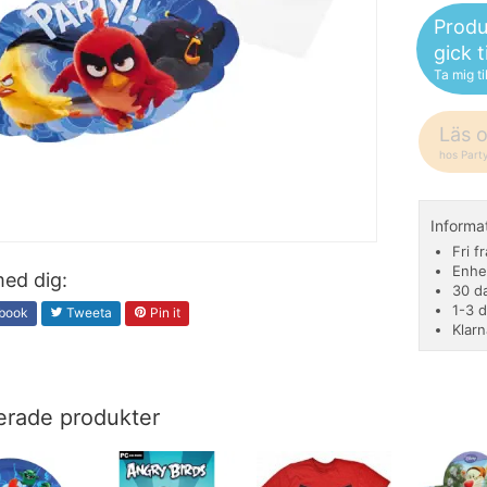
Produ
gick 
Ta mig ti
Läs 
hos Part
Informa
Fri f
Enhe
ed dig:
30 d
1-3 
book
Tweeta
Pin it
Klarn
erade produkter