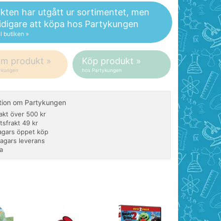
kten har utgått ur sortimentet, men
tidigare att köpa hos Partykungen
ll butiken »
om produkt »
Köp produkt »
ykungen
hos Partykungen
tion om Partykungen
rakt över 500 kr
tsfrakt 49 kr
agars öppet köp
dagars leverans
a