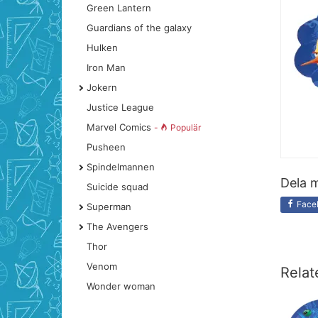
Green Lantern
Guardians of the galaxy
Hulken
Iron Man
Jokern
Justice League
Marvel Comics
-
Populär
Pusheen
Spindelmannen
Dela m
Suicide squad
Face
Superman
The Avengers
Thor
Venom
Relat
Wonder woman