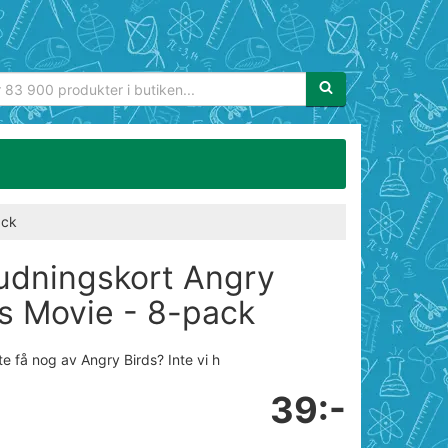
Sökfras:
ack
judningskort Angry
ds Movie - 8-pack
te få nog av Angry Birds? Inte vi h
39:-